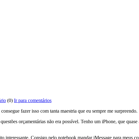
rio
(0)
Ir para comentários
 consegue fazer isso com tanta maestria que eu sempre me surpreendo.
questões orçamentárias não era possível. Tenho um iPhone, que quas
ito interessante. Consigo pelo notebook mandar iMessage para meus cont