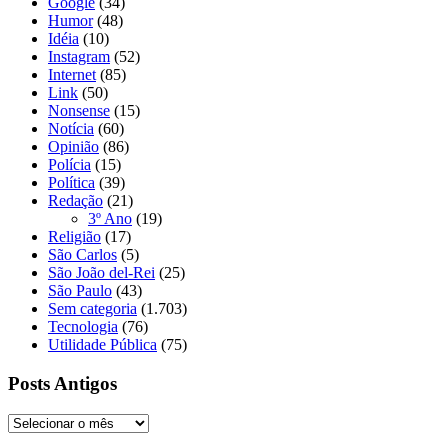
Google
(34)
Humor
(48)
Idéia
(10)
Instagram
(52)
Internet
(85)
Link
(50)
Nonsense
(15)
Notícia
(60)
Opinião
(86)
Polícia
(15)
Política
(39)
Redação
(21)
3º Ano
(19)
Religião
(17)
São Carlos
(5)
São João del-Rei
(25)
São Paulo
(43)
Sem categoria
(1.703)
Tecnologia
(76)
Utilidade Pública
(75)
Posts Antigos
Posts
Antigos