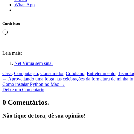
WhatsApp
Curtir isso:
Carregando...
Leia mais:
Net Virtua sem sinal
Casa
,
Computação
,
Consumidor
,
Cotidiano
,
Entretenimento
,
Tecnolo
←
Aproveitando uma folga nas celebrações da formatura de minha irm
Como instalar Python no Mac
→
Deixe um Comentário
0 Comentários.
Não fique de fora, dê sua opinião!