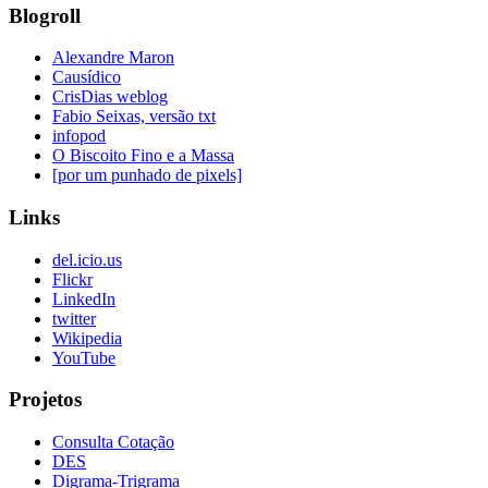
Blogroll
Alexandre Maron
Causídico
CrisDias weblog
Fabio Seixas, versão txt
infopod
O Biscoito Fino e a Massa
[por um punhado de pixels]
Links
del.icio.us
Flickr
LinkedIn
twitter
Wikipedia
YouTube
Projetos
Consulta Cotação
DES
Digrama-Trigrama