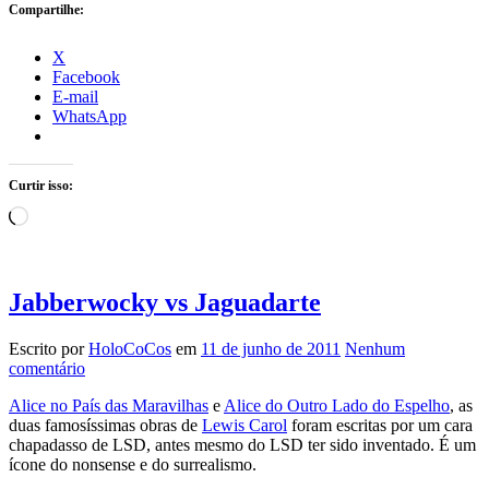
Compartilhe:
X
Facebook
E-mail
WhatsApp
Curtir isso:
Carregando...
Jabberwocky vs Jaguadarte
Escrito por
HoloCoCos
em
11 de junho de 2011
Nenhum
comentário
Alice no País das Maravilhas
e
Alice do Outro Lado do Espelho
, as
duas famosíssimas obras de
Lewis Carol
foram escritas por um cara
chapadasso de LSD, antes mesmo do LSD ter sido inventado. É um
ícone do nonsense e do surrealismo.