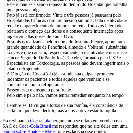
Este e-mail está sendo repassado dentro do Hospital que trabalha
uma pessoa amiga.
Fato já está confirmado: Vinte e três pessoas já passaram pelo
Hospital das Clínicas com um mesmo sintoma: falta de atividade
renal e o aparecimento de tumores no reto. Todos os internados
relataram o começo das dores e a conseqüente internação após
ingerirem altas doses de Fanta Uva.
Pesquisas realizadas pelo renomado Instituto Fleury, apontaram
grande quantidade de Fenofinol, almeido e Voliteral, substâncias
tóxicas e que causam, respectivamente, a má atividade dos rins e
câncer. Segundo Dr.Paulo José Teixeira, formado pela USP e
Especialista em Toxicologia, as pessoas não devem ingerir mais o
citado refrigerante.
A Direção da Coca-Cola já assumiu sua culpa e prometeu
indenizar os pacientes e todos aqueles que venham a se
contaminar com o refrigerante.
Passem esta mensagem para frente.
Pelo sim e pelo não, vamos tentar remediar enquanto há tempo.
Lembre-se: Divulgar a todos de sua família, é a consciência de
cada um que deve decidir, mas a nossa deve estar tranqüila.
Escrevi para a
Coca-Cola
perguntando se o fato era verídico e o
SAC da
Coca-Cola Brasil
me respondeu que no site deles tem uma
página sobre Boatos e Mitos
, que esclarecia esse ponto.