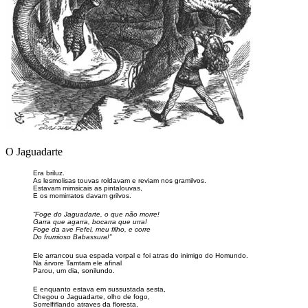
O Jaguadarte
Era briluz.
As lesmolisas touvas roldavam e reviam nos gramilvos.
Estavam mimsicais as pintalouvas,
E os momirratos davam grilvos.
“Foge do Jaguadarte, o que não morre!
Garra que agarra, bocarra que urra!
Foge da ave Fefel, meu filho, e corre
Do frumioso Babassura!”
Ele arrancou sua espada vorpal e foi atras do inimigo do Homundo.
Na árvore Tamtam ele afinal
Parou, um dia, sonilundo.
E enquanto estava em sussustada sesta,
Chegou o Jaguadarte, olho de fogo,
Sorrelfiflando atraves da floresta,