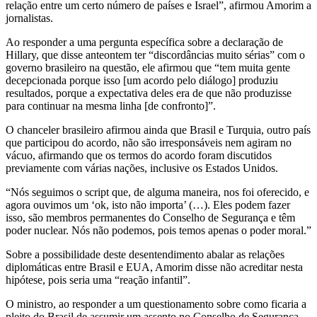
relação entre um certo número de países e Israel”, afirmou Amorim a
jornalistas.
Ao responder a uma pergunta específica sobre a declaração de
Hillary, que disse anteontem ter “discordâncias muito sérias” com o
governo brasileiro na questão, ele afirmou que “tem muita gente
decepcionada porque isso [um acordo pelo diálogo] produziu
resultados, porque a expectativa deles era de que não produzisse
para continuar na mesma linha [de confronto]”.
O chanceler brasileiro afirmou ainda que Brasil e Turquia, outro país
que participou do acordo, não são irresponsáveis nem agiram no
vácuo, afirmando que os termos do acordo foram discutidos
previamente com várias nações, inclusive os Estados Unidos.
“Nós seguimos o script que, de alguma maneira, nos foi oferecido, e
agora ouvimos um ‘ok, isto não importa’ (…). Eles podem fazer
isso, são membros permanentes do Conselho de Segurança e têm
poder nuclear. Nós não podemos, pois temos apenas o poder moral.”
Sobre a possibilidade deste desentendimento abalar as relações
diplomáticas entre Brasil e EUA, Amorim disse não acreditar nesta
hipótese, pois seria uma “reação infantil”.
O ministro, ao responder a um questionamento sobre como ficaria a
pleito do Brasil de assumir um assento no Conselho de Segurança