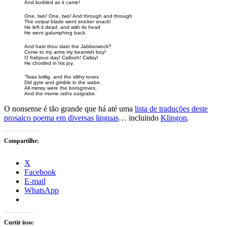
And burbled as it came!
One, two! One, two! And through and through
The vorpal blade went snicker snack!
He left it dead, and with its head
He went galumphing back.
And hast thou slain the Jabberwock?
Come to my arms my beamish boy!
O frabjous day! Callooh! Callay!
He chortled in his joy.
‘Twas brillig, and the slithy toves
Did gyre and gimble in the wabe.
All mimsy were the borogroves,
And the mome raths outgrabe.
O nonsense é tão grande que há até uma
lista de traduções deste
prosaico poema em diversas linguas
… incluindo
Klingon
.
Compartilhe:
X
Facebook
E-mail
WhatsApp
Curtir isso: