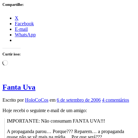
Compartilhe:
X
Facebook
E-mail
WhatsApp
Curtir isso:
Carregando...
Fanta Uva
Escrito por
HoloCoCos
em
6 de setembro de 2006
4 comentários
Hoje recebi o seguinte e-mail de um amigo:
IMPORTANTE: Não consumam FANTA UVA!!!
A propaganda parou… Porque??? Reparem… a propaganda
quase não se vê mais na mídia… Por que será???