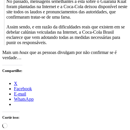
No passado, mensagens semelhantes a esta sobre o Guaraná Kuat
foram plantadas na Internet e a Coca-Cola deixou disponível neste
site todos os laudos e pronunciamentos das autoridades, que
confirmaram tratar-se de uma farsa.
Assim sendo, e em razão da dificuldades reais que existem em se
debelar calúnias veiculadas na Internet, a Coca-Cola Brasil
esclarece que vem adotando todas as medidas necessárias para
punir os responsáveis.
Mais um
hoax
que as pessoas divulgam por não confirmar se é
verdade…
Compartilhe:
X
Facebook
E-mail
WhatsApp
Curtir isso:
Carregando...