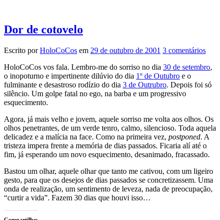
Dor de cotovelo
Escrito por
HoloCoCos
em
29 de outubro de 2001
3 comentários
HoloCoCos vos fala. Lembro-me do sorriso no dia
30 de setembro
,
o inopoturno e impertinente dilúvio do dia
1º de Outubro
e o
fulminante e desastroso rodízio do dia
3 de Outrubro
. Depois foi só
silêncio. Um golpe fatal no ego, na barba e um progressivo
esquecimento.
Agora, já mais velho e jovem, aquele sorriso me volta aos olhos. Os
olhos penetrantes, de um verde tenro, calmo, silencioso. Toda aquela
delicadez e a malícia na face. Como na primeira vez,
postponed
. A
tristeza impera frente a memória de dias passados. Ficaria alí até o
fim, já esperando um novo esquecimento, desanimado, fracassado.
Bastou um olhar, aquele olhar que tanto me cativou, com um ligeiro
gesto, para que os desejos de dias passados se concretizassem. Uma
onda de realização, um sentimento de leveza, nada de preocupação,
“curtir a vida”. Fazem 30 dias que houvi isso…