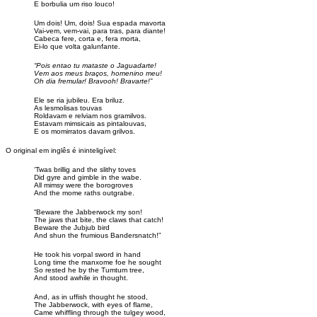
E borbulia um riso louco!
Um dois! Um, dois! Sua espada mavorta
Vai-vem, vem-vai, para tras, para diante!
Cabeca fere, corta e, fera morta,
Ei-lo que volta galunfante.
“Pois entao tu mataste o Jaguadarte!
Vem aos meus braços, homenino meu!
Oh dia fremular! Bravooh! Bravarte!”
Ele se ria jubileu. Era briluz.
As lesmolisas touvas
Roldavam e relviam nos gramilvos.
Estavam mimsicais as pintalouvas,
E os momirratos davam grilvos.
O original em inglês é ininteligível:
‘Twas brillig and the slithy toves
Did gyre and gimble in the wabe.
All mimsy were the borogroves
And the mome raths outgrabe.
“Beware the Jabberwock my son!
The jaws that bite, the claws that catch!
Beware the Jubjub bird
And shun the frumious Bandersnatch!”
He took his vorpal sword in hand
Long time the manxome foe he sought
So rested he by the Tumtum tree,
And stood awhile in thought.
And, as in uffish thought he stood,
The Jabberwock, with eyes of flame,
Came whiffling through the tulgey wood,