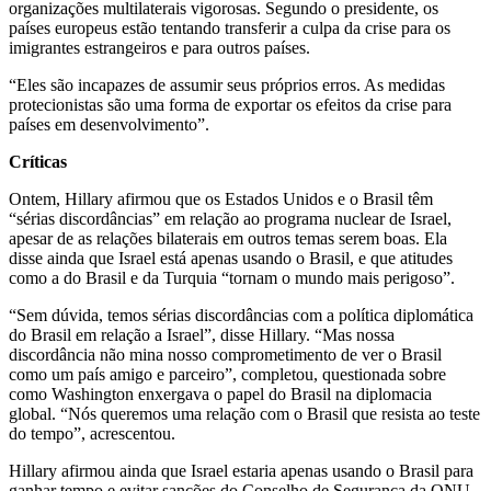
organizações multilaterais vigorosas. Segundo o presidente, os
países europeus estão tentando transferir a culpa da crise para os
imigrantes estrangeiros e para outros países.
“Eles são incapazes de assumir seus próprios erros. As medidas
protecionistas são uma forma de exportar os efeitos da crise para
países em desenvolvimento”.
Críticas
Ontem, Hillary afirmou que os Estados Unidos e o Brasil têm
“sérias discordâncias” em relação ao programa nuclear de Israel,
apesar de as relações bilaterais em outros temas serem boas. Ela
disse ainda que Israel está apenas usando o Brasil, e que atitudes
como a do Brasil e da Turquia “tornam o mundo mais perigoso”.
“Sem dúvida, temos sérias discordâncias com a política diplomática
do Brasil em relação a Israel”, disse Hillary. “Mas nossa
discordância não mina nosso comprometimento de ver o Brasil
como um país amigo e parceiro”, completou, questionada sobre
como Washington enxergava o papel do Brasil na diplomacia
global. “Nós queremos uma relação com o Brasil que resista ao teste
do tempo”, acrescentou.
Hillary afirmou ainda que Israel estaria apenas usando o Brasil para
ganhar tempo e evitar sanções do Conselho de Segurança da ONU