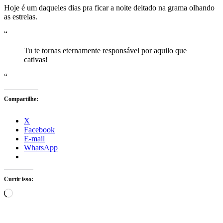
Hoje é um daqueles dias pra ficar a noite deitado na grama olhando
as estrelas.
“
Tu te tornas eternamente responsável por aquilo que
cativas!
“
Compartilhe:
X
Facebook
E-mail
WhatsApp
Curtir isso:
Carregando...