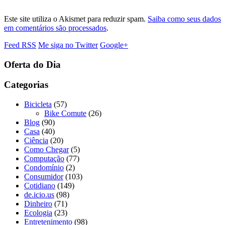
Este site utiliza o Akismet para reduzir spam.
Saiba como seus dados
em comentários são processados
.
Feed RSS
Me siga no Twitter
Google+
Oferta do Dia
Categorias
Bicicleta
(57)
Bike Comute
(26)
Blog
(90)
Casa
(40)
Ciência
(20)
Como Chegar
(5)
Computação
(77)
Condomínio
(2)
Consumidor
(103)
Cotidiano
(149)
de.icio.us
(98)
Dinheiro
(71)
Ecologia
(23)
Entretenimento
(98)