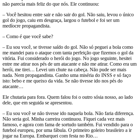
não parecia mais feliz do que nós. Ele continuou:
– Você hesitou entre sair e não sair do gol. Não saiu, levou o único
gol do jogo, caiu em desgraça, largou o futebol e foi ser um
medíocre propagandista.
– Como é que você sabe?
– Eu sou você, se tivesse saído do gol. Não só peguei a bola como
me mandei para o ataque com tanta perfeição que fizemos o gol da
vitória. Fui considerado o herói do jogo. No jogo seguinte, hesitei
entre me atirar nos pés de um atacante e não me atirar. Como era um
herói, me tirei… Levei um chute na cabeça. Não pude ser mais
nada. Nem propagandista. Ganho uma miséria do INSS e só faço
isto: bebo e me queixo da vida. Se não tivesse ido nos pés do
atacante…
Ele chutaria para fora. Quem falou foi o outro sósia nosso, ao lado
dele, que em seguida se apresentou.
– Eu sou você se não tivesse ido naquela bola. Não faria diferença.
Não seria gol. Minha carreira continuou. Fiquei cada vez mais
famoso, e agora com fama de sortudo também. Fui vendido para o
futebol europeu, por uma fábula. O primeiro goleiro brasileiro a ir
jogar na Europa. Embarquei com festa no Rio…