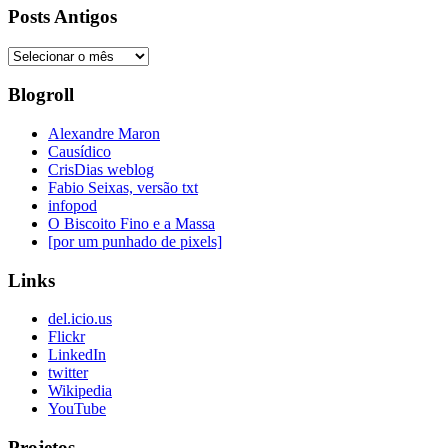
Posts Antigos
Posts
Antigos
Blogroll
Alexandre Maron
Causídico
CrisDias weblog
Fabio Seixas, versão txt
infopod
O Biscoito Fino e a Massa
[por um punhado de pixels]
Links
del.icio.us
Flickr
LinkedIn
twitter
Wikipedia
YouTube
Projetos