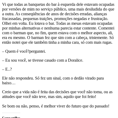
Vi que todas as banquetas do bar à esquerda dele estavam ocupadas
por versões de mim no serviço público, uma mais desiludida do que
a outra. As conseqüências de anos de decisões erradas, alianças
fracassadas, pequenas traições, promoções negadas e frustração.
Olhei em volta. Eu lotava o bar. Todas as mesas estavam ocupadas
por minhas alternativas e nenhuma parecia estar contente. Comentei
com o barman que, no fim, quem estava com o melhor aspecto, ali,
era eu mesmo. O barman fez que sim com a cabeça, tristemente. Só
então notei que ele também tinha a minha cara, só com mais rugas.
– Quem é você?perguntei.
– Eu sou você, se tivesse casado com a Doralice.
– E..?
Ele não respondeu. Só fez um sinal, com o dedão virado para
baixo…
Creio que a vida não é feita das decisões que você não toma, ou as
atitudes que você não teve, mas sim, aquilo que foi feito!
Se bom ou não, penso, é melhor viver do futuro que do passado!
Compartilhe: