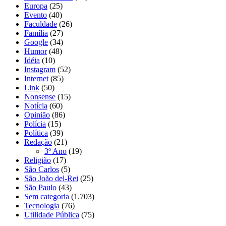
Europa
(25)
Evento
(40)
Faculdade
(26)
Família
(27)
Google
(34)
Humor
(48)
Idéia
(10)
Instagram
(52)
Internet
(85)
Link
(50)
Nonsense
(15)
Notícia
(60)
Opinião
(86)
Polícia
(15)
Política
(39)
Redação
(21)
3º Ano
(19)
Religião
(17)
São Carlos
(5)
São João del-Rei
(25)
São Paulo
(43)
Sem categoria
(1.703)
Tecnologia
(76)
Utilidade Pública
(75)