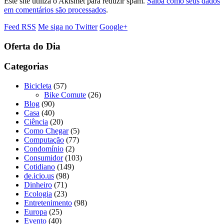
Este site utiliza o Akismet para reduzir spam.
Saiba como seus dados
em comentários são processados
.
Feed RSS
Me siga no Twitter
Google+
Oferta do Dia
Categorias
Bicicleta
(57)
Bike Comute
(26)
Blog
(90)
Casa
(40)
Ciência
(20)
Como Chegar
(5)
Computação
(77)
Condomínio
(2)
Consumidor
(103)
Cotidiano
(149)
de.icio.us
(98)
Dinheiro
(71)
Ecologia
(23)
Entretenimento
(98)
Europa
(25)
Evento
(40)