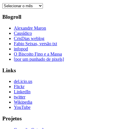
Posts
Antigos
Blogroll
Alexandre Maron
Causídico
CrisDias weblog
Fabio Seixas, versão txt
infopod
O Biscoito Fino e a Massa
[por um punhado de pixels]
Links
del.icio.us
Flickr
LinkedIn
twitter
Wikipedia
YouTube
Projetos