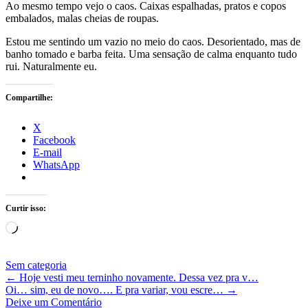
Ao mesmo tempo vejo o caos. Caixas espalhadas, pratos e copos
embalados, malas cheias de roupas.
Estou me sentindo um vazio no meio do caos. Desorientado, mas de
banho tomado e barba feita. Uma sensação de calma enquanto tudo
rui. Naturalmente eu.
Compartilhe:
X
Facebook
E-mail
WhatsApp
Curtir isso:
Carregando...
Sem categoria
←
Hoje vesti meu terninho novamente. Dessa vez pra v…
Oi… sim, eu de novo…. E pra variar, vou escre…
→
Deixe um Comentário