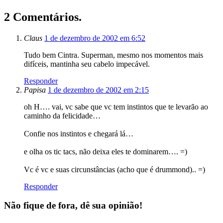
2 Comentários.
Claus
1 de dezembro de 2002 em 6:52
Tudo bem Cintra. Superman, mesmo nos momentos mais
difíceis, mantinha seu cabelo impecável.
Responder
Papisa
1 de dezembro de 2002 em 2:15
oh H…. vai, vc sabe que vc tem instintos que te levarão ao
caminho da felicidade…
Confie nos instintos e chegará lá…
e olha os tic tacs, não deixa eles te dominarem…. =)
Vc é vc e suas circunstâncias (acho que é drummond).. =)
Responder
Não fique de fora, dê sua opinião!