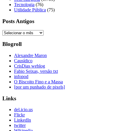
Tecnologia
(76)
Utilidade Pública
(75)
Posts Antigos
Posts
Antigos
Blogroll
Alexandre Maron
Causídico
CrisDias weblog
Fabio Seixas, versão txt
infopod
O Biscoito Fino e a Massa
[por um punhado de pixels]
Links
del.icio.us
Flickr
LinkedIn
twitter
Wikipedia