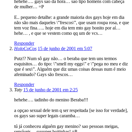
hehehe…. gays sao da hora… sao tipo homens com cabeça
de mulher… =P
E.. pequeno detalhe: a grande maioria dos gays hoje em dia
não são mais daqueles \”frescos\”, que usam roupa rosa, e que
tem voz fina….. hoje em dia tem mto gay bonito por aí…
hehe… , e que se vestem como qq um de vcs…
Responder
HoloCoCos
15 de junho de 2001 em 5:07
Putz!? Num sô gay não… o beraba que tem uns termos
esquisitos… do tipo: \”smell my eggs\” e \”pega no meu e diz
que é seu\”. Alguém que diz umas coisas dessas num é meio
afeminado? Gays são frescos…
Responder
Taty
15 de junho de 2001 em 2:25
hehehe…. tadinho do menino Beraba!!!
a opçao sexual dele tem q ser respeitada [se isso for verdade],
os gays sao super legais caramba…
tú já conheceu alguém gay menino? sao pessoas meigas,
sensíveis… suuuper boitinhas! =P