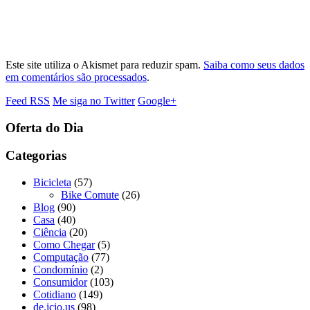
Este site utiliza o Akismet para reduzir spam.
Saiba como seus dados
em comentários são processados
.
Feed RSS
Me siga no Twitter
Google+
Oferta do Dia
Categorias
Bicicleta
(57)
Bike Comute
(26)
Blog
(90)
Casa
(40)
Ciência
(20)
Como Chegar
(5)
Computação
(77)
Condomínio
(2)
Consumidor
(103)
Cotidiano
(149)
de.icio.us
(98)