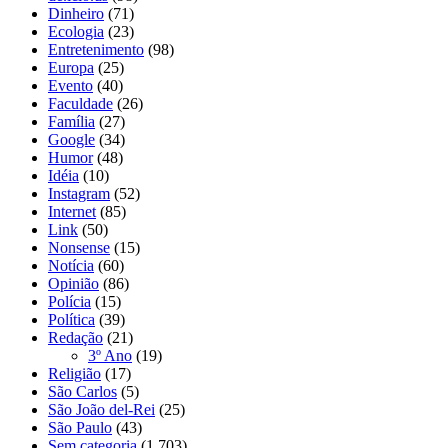
Dinheiro
(71)
Ecologia
(23)
Entretenimento
(98)
Europa
(25)
Evento
(40)
Faculdade
(26)
Família
(27)
Google
(34)
Humor
(48)
Idéia
(10)
Instagram
(52)
Internet
(85)
Link
(50)
Nonsense
(15)
Notícia
(60)
Opinião
(86)
Polícia
(15)
Política
(39)
Redação
(21)
3º Ano
(19)
Religião
(17)
São Carlos
(5)
São João del-Rei
(25)
São Paulo
(43)
Sem categoria
(1.703)