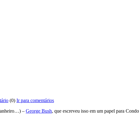
ário
(0)
Ir para comentários
 banheiro…) –
George Bush
, que escreveu isso em um papel para Con