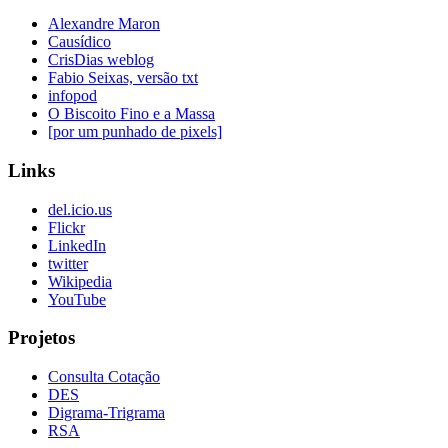
Alexandre Maron
Causídico
CrisDias weblog
Fabio Seixas, versão txt
infopod
O Biscoito Fino e a Massa
[por um punhado de pixels]
Links
del.icio.us
Flickr
LinkedIn
twitter
Wikipedia
YouTube
Projetos
Consulta Cotação
DES
Digrama-Trigrama
RSA