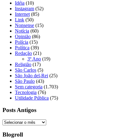
Idéia
(10)
Instagram
(52)
Internet
(85)
Link
(50)
Nonsense
(15)
Notícia
(60)
Opinião
(86)
Polícia
(15)
Política
(39)
Redação
(21)
3º Ano
(19)
Religião
(17)
São Carlos
(5)
São João del-Rei
(25)
São Paulo
(43)
Sem categoria
(1.703)
Tecnologia
(76)
Utilidade Pública
(75)
Posts Antigos
Posts
Antigos
Blogroll