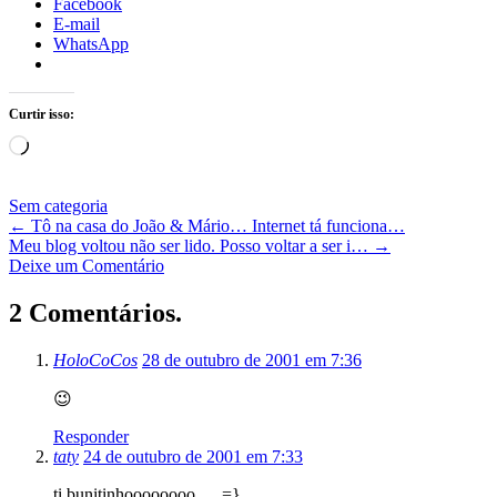
Facebook
E-mail
WhatsApp
Curtir isso:
Carregando...
Sem categoria
←
Tô na casa do João & Mário… Internet tá funciona…
Meu blog voltou não ser lido. Posso voltar a ser i…
→
Deixe um Comentário
2 Comentários.
HoloCoCos
28 de outubro de 2001 em 7:36
😉
Responder
taty
24 de outubro de 2001 em 7:33
ti bunitinhoooooooo…. =}