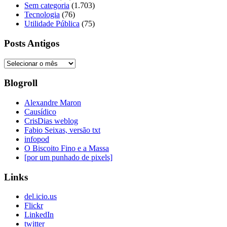
Sem categoria
(1.703)
Tecnologia
(76)
Utilidade Pública
(75)
Posts Antigos
Posts
Antigos
Blogroll
Alexandre Maron
Causídico
CrisDias weblog
Fabio Seixas, versão txt
infopod
O Biscoito Fino e a Massa
[por um punhado de pixels]
Links
del.icio.us
Flickr
LinkedIn
twitter