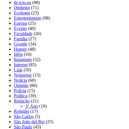
de.icio.us
(98)
Dinheiro
(71)
Ecologia
(23)
Entretenimento
(98)
Europa
(25)
Evento
(40)
Faculdade
(26)
Família
(27)
Google
(34)
Humor
(48)
Idéia
(10)
Instagram
(52)
Internet
(85)
Link
(50)
Nonsense
(15)
Notícia
(60)
Opinião
(86)
Polícia
(15)
Política
(39)
Redação
(21)
3º Ano
(19)
Religião
(17)
São Carlos
(5)
São João del-Rei
(25)
São Paulo
(43)