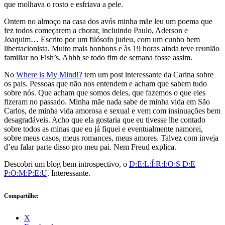
que molhava o rosto e esfriava a pele.
Ontem no almoço na casa dos avós minha mãe leu um poema que
fez todos começarem a chorar, incluindo Paulo, Aderson e
Joaquim… Escrito por um filósofo judeu, com um cunho bem
libertacionista. Muito mais bonbons e às 19 horas ainda teve reunião
familiar no Fish’s. Ahhh se todo fim de semana fosse assim.
No
Where is My Mind!?
tem um post interessante da Carina sobre
os pais. Pessoas que não nos entendem e acham que sabem tudo
sobre nós. Que acham que somos deles, que fazemos o que eles
fizeram no passado. Minha mãe nada sabe de minha vida em São
Carlos, de minha vida amorosa e sexual e vem com insinuações bem
desagradáveis. Acho que ela gostaria que eu tivesse lhe contado
sobre todos as minas que eu já fiquei e eventualmente namorei,
sobre meus casos, meus romances, meus amores. Talvez com inveja
d’eu falar parte disso pro meu pai. Nem Freud explica.
Descobri um blog bem introspectivo, o
D:E:L:Í:R:I:O:S D:E
P:O:M:P:E:U
. Interessante.
Compartilhe:
X