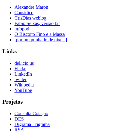
Alexandre Maron
Causídico
CrisDias weblog
Fabio Seixas, versão txt
infopod
O Biscoito Fino e a Massa
[por um punhado de pixels]
Links
del.icio.us
Flickr
LinkedIn
twitter
Wikipedia
YouTube
Projetos
Consulta Cotação
DES
Digrama-Trigrama
RSA