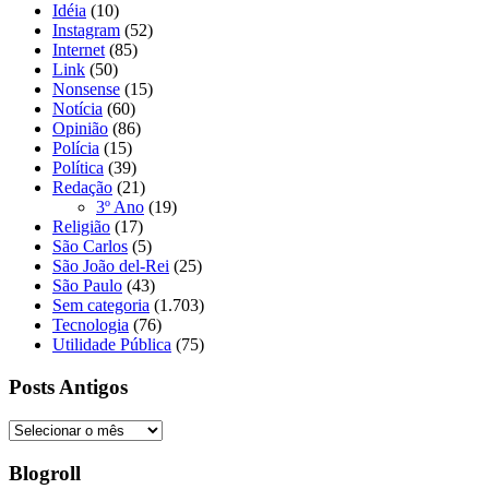
Idéia
(10)
Instagram
(52)
Internet
(85)
Link
(50)
Nonsense
(15)
Notícia
(60)
Opinião
(86)
Polícia
(15)
Política
(39)
Redação
(21)
3º Ano
(19)
Religião
(17)
São Carlos
(5)
São João del-Rei
(25)
São Paulo
(43)
Sem categoria
(1.703)
Tecnologia
(76)
Utilidade Pública
(75)
Posts Antigos
Posts
Antigos
Blogroll