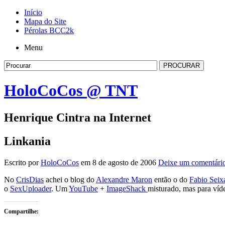
Início
Mapa do Site
Pérolas BCC2k
Menu
HoloCoCos @ TNT
Henrique Cintra na Internet
Linkania
Escrito por
HoloCoCos
em 8 de agosto de 2006
Deixe um comentári
No
CrisDias
achei o blog do
Alexandre Maron
então o do
Fabio Seix
o
SexUploader
. Um
YouTube
+
ImageShack
misturado, mas para víd
Compartilhe: