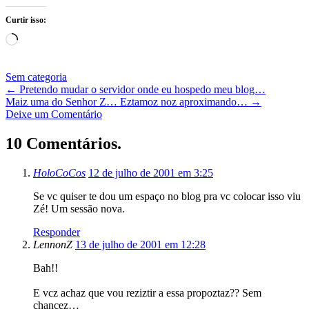
Curtir isso:
Carregando...
Sem categoria
←
Pretendo mudar o servidor onde eu hospedo meu blog…
Maiz uma do Senhor Z… Eztamoz noz aproximando…
→
Deixe um Comentário
10 Comentários.
HoloCoCos
12 de julho de 2001 em 3:25
Se vc quiser te dou um espaço no blog pra vc colocar isso viu
Zé! Um sessão nova.
Responder
LennonZ
13 de julho de 2001 em 12:28
Bah!!
E vcz achaz que vou reziztir a essa propoztaz?? Sem
chancez…