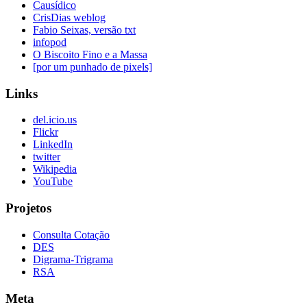
Causídico
CrisDias weblog
Fabio Seixas, versão txt
infopod
O Biscoito Fino e a Massa
[por um punhado de pixels]
Links
del.icio.us
Flickr
LinkedIn
twitter
Wikipedia
YouTube
Projetos
Consulta Cotação
DES
Digrama-Trigrama
RSA
Meta