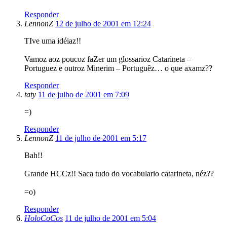
Responder
LennonZ
12 de julho de 2001 em 12:24
TIve uma idéiaz!!
Vamoz aoz poucoz faZer um glossarioz Catarineta –
Portuguez e outroz Minerim – Portuguêz… o que axamz??
Responder
taty
11 de julho de 2001 em 7:09
=)
Responder
LennonZ
11 de julho de 2001 em 5:17
Bah!!
Grande HCCz!! Saca tudo do vocabulario catarineta, néz??
=o)
Responder
HoloCoCos
11 de julho de 2001 em 5:04