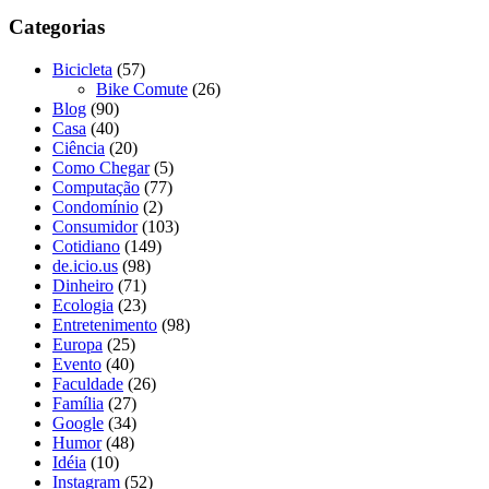
Categorias
Bicicleta
(57)
Bike Comute
(26)
Blog
(90)
Casa
(40)
Ciência
(20)
Como Chegar
(5)
Computação
(77)
Condomínio
(2)
Consumidor
(103)
Cotidiano
(149)
de.icio.us
(98)
Dinheiro
(71)
Ecologia
(23)
Entretenimento
(98)
Europa
(25)
Evento
(40)
Faculdade
(26)
Família
(27)
Google
(34)
Humor
(48)
Idéia
(10)
Instagram
(52)