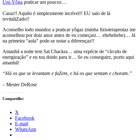
Uni-Yôga
praticar um poucoz…
Caraz!! Aquilo é simplezmente incrível!! EU saio de lá
revitaliZado!!
Aconselho todo mundoz a praticar yôgaz (minha fizioterapeutaz me
aconselhou por doiz anoz antez de eu começarz… ehehehehe)… Já
na primeira “aula” pode-se notar a diferençaz!!
Amanhã a noite tem Sat Chackra… uma ezpécie de “círculo de
energização” e eu tou doido para ir… Se eu conseguirz, pozto aqui
amanhã!
“Há os que se levantam e faZem, e há os que sentam e choram.”
– Mestre DeRose
Compartilhe:
X
Facebook
E-mail
WhatsApp