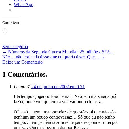
WhatsApp
Curtir isso:
Carregando...
Sem categoria
←
Números da Segunda Guerra Mundial: 25 milhões, 572…
Não… não era nada disso que eu queria dizer. Que…
→
Deixe um Comentário
1 Comentários.
LennonZ
24 de junho de 2002 em 6:51
Êta tempoz jogadoz fora heinz?? Não tem maiz nada prá
faZer, pode vir aqui em caza lavar minha louçaz..
Olha só… tem uma porradaz de questõez aí que não são
nenhum um pouco controversaz… Só que eu não tenho
tempoz, nem paciência suficiente para rezponder uma por
umaz… Quem sabez um dia por ICQz…