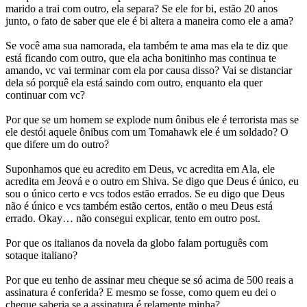
marido a trai com outro, ela separa? Se ele for bi, estão 20 anos
junto, o fato de saber que ele é bi altera a maneira como ele a ama?
Se você ama sua namorada, ela também te ama mas ela te diz que
está ficando com outro, que ela acha bonitinho mas continua te
amando, vc vai terminar com ela por causa disso? Vai se distanciar
dela só porquê ela está saindo com outro, enquanto ela quer
continuar com vc?
Por que se um homem se explode num ônibus ele é terrorista mas se
ele destói aquele ônibus com um Tomahawk ele é um soldado? O
que difere um do outro?
Suponhamos que eu acredito em Deus, vc acredita em Ala, ele
acredita em Jeová e o outro em Shiva. Se digo que Deus é único, eu
sou o único certo e vcs todos estão errados. Se eu digo que Deus
não é único e vcs também estão certos, então o meu Deus está
errado. Okay… não consegui explicar, tento em outro post.
Por que os italianos da novela da globo falam português com
sotaque italiano?
Por que eu tenho de assinar meu cheque se só acima de 500 reais a
assinatura é conferida? E mesmo se fosse, como quem eu dei o
cheque saberia se a assinatura é relamente minha?