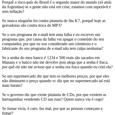
Porquê o risco-país do Brasil é o segundo maior do mundo (só atrás
da Argentina) se a gente não está em crise, estamos com superávit e
sem inflação?
Se nunca ninguém foi contra pirataria de fita K7, porquê hoje as
gravadoras são contra troca de MP3?
Se o seu programa de e-mail tem uma falha e eu escrever um
programa que, por causa da falha vai apagar o conteúdo do seu
computador, por que eu sou considerado um criminoso e o
fabricante do seu programa de e-mail não tem culpa nenhuma?
Se a senha do meu banco é 1234 e 500 reais são sacados em
Manaus e o banco não me devolve pois alega que a senha é fraca,
por quê ele não me avisou que a senha era fraca quando eu criei ela?
Se um supermercado diz que tem os melhores preços, por que eles
não diminuem o preço quando vc diz que no supermercado tal está
mais barato?
Se o governo diz que existe pirataria de CDs, por que existem as
barraquinhas vendendo CD nas ruas? Quem nunca viu é cego!
Se fumar vicia, é caro, faz mal, por que as pessoas começam a
fumar?