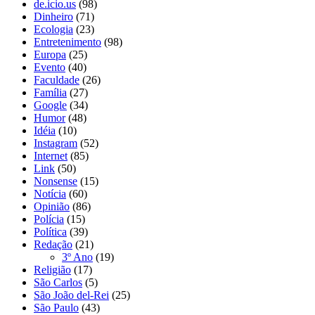
de.icio.us
(98)
Dinheiro
(71)
Ecologia
(23)
Entretenimento
(98)
Europa
(25)
Evento
(40)
Faculdade
(26)
Família
(27)
Google
(34)
Humor
(48)
Idéia
(10)
Instagram
(52)
Internet
(85)
Link
(50)
Nonsense
(15)
Notícia
(60)
Opinião
(86)
Polícia
(15)
Política
(39)
Redação
(21)
3º Ano
(19)
Religião
(17)
São Carlos
(5)
São João del-Rei
(25)
São Paulo
(43)