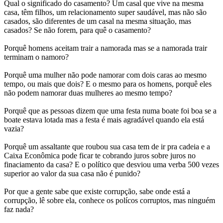
Qual o significado do casamento? Um casal que vive na mesma
casa, têm filhos, um relacionamento super saudável, mas não são
casados, são diferentes de um casal na mesma situação, mas
casados? Se não forem, para quê o casamento?
Porquê homens aceitam trair a namorada mas se a namorada trair
terminam o namoro?
Porquê uma mulher não pode namorar com dois caras ao mesmo
tempo, ou mais que dois? E o mesmo para os homens, porquê eles
não podem namorar duas mulheres ao mesmo tempo?
Porquê que as pessoas dizem que uma festa numa boate foi boa se a
boate estava lotada mas a festa é mais agradável quando ela está
vazia?
Porquê um assaltante que roubou sua casa tem de ir pra cadeia e a
Caixa Econômica pode ficar te cobrando juros sobre juros no
finaciamento da casa? E o político que desviou uma verba 500 vezes
superior ao valor da sua casa não é punido?
Por que a gente sabe que existe corrupção, sabe onde está a
corrupção, lê sobre ela, conhece os polícos corruptos, mas ninguém
faz nada?