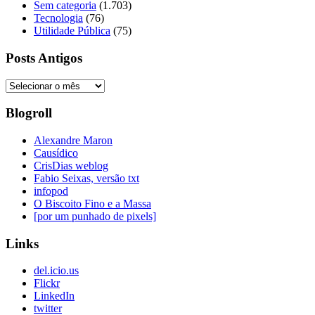
Sem categoria
(1.703)
Tecnologia
(76)
Utilidade Pública
(75)
Posts Antigos
Posts
Antigos
Blogroll
Alexandre Maron
Causídico
CrisDias weblog
Fabio Seixas, versão txt
infopod
O Biscoito Fino e a Massa
[por um punhado de pixels]
Links
del.icio.us
Flickr
LinkedIn
twitter