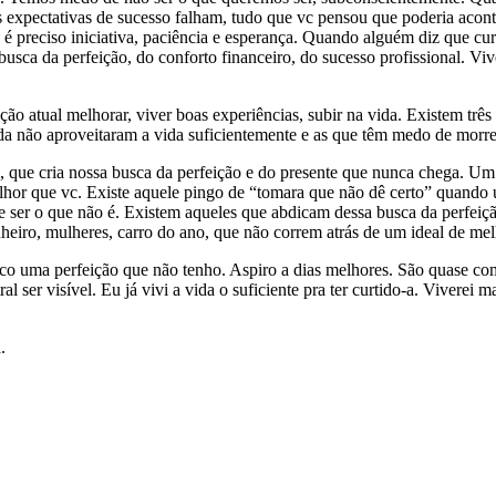
 expectativas de sucesso falham, tudo que vc pensou que poderia acont
 é preciso iniciativa, paciência e esperança. Quando alguém diz que c
 busca da perfeição, do conforto financeiro, do sucesso profissional. 
ção atual melhorar, viver boas experiências, subir na vida. Existem tr
da não aproveitaram a vida suficientemente e as que têm medo de morre
 que cria nossa busca da perfeição e do presente que nunca chega. Um
lhor que vc. Existe aquele pingo de “tomara que não dê certo” quando
 ser o que não é. Existem aqueles que abdicam dessa busca da perfeição
iro, mulheres, carro do ano, que não correm atrás de um ideal de mel
sco uma perfeição que não tenho. Aspiro a dias melhores. São quase co
r visível. Eu já vivi a vida o suficiente pra ter curtido-a. Viverei mai
.