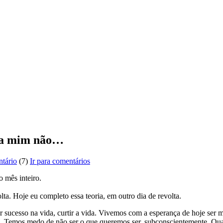
Pra mim não…
tário
(7)
Ir para comentários
o mês inteiro.
lta. Hoje eu completo essa teoria, em outro dia de revolta.
r sucesso na vida, curtir a vida. Vivemos com a esperança de hoje ser
e. Temos medo de não ser o que queremos ser, subconscientemente. Q