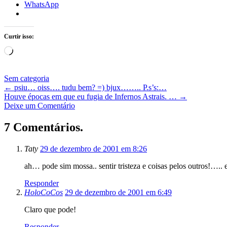
WhatsApp
Curtir isso:
Carregando...
Sem categoria
←
psiu… oiss…. tudu bem? =) bjux…….. P.s’s:…
Houve épocas em que eu fugia de Infernos Astrais. …
→
Deixe um Comentário
7 Comentários.
Taty
29 de dezembro de 2001 em 8:26
ah… pode sim mossa.. sentir tristeza e coisas pelos outros!….. 
Responder
HoloCoCos
29 de dezembro de 2001 em 6:49
Claro que pode!
Responder