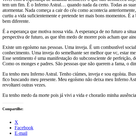
tem um fim. É o Inferno Astral… quando nada da certo. Todas as suas
atormentar. Nada começa a cair do céu como acontecia anteriormente,
curtiu a vida suficientemente e pretende ter mais bons momentos. É a
bem diferente.
É a esperança que motiva nossa vida. A esperança de no futuro a situa
perspectiva de futuro, as que têm medo de morrer pois acham que ain
Existe um egoísmo nas pessoas. Uma inveja. É um combustível social,
conhecimento. Uma inveja do semelhante ser melhor que vc, estar me
Esse sentimento é uma manifestação do subconsciente de perfeição, de
Como os monges e padres. São pessoas que não querem a fama, o dinhe
Eu tenho meu Inferno Astral. Tenho ciúmes, inveja e sou egoísta. Bu
fico buscando meu presente. Meu egoísmo não deixa meu Inferno Astral se
revoltarei outras vezes.
Eu tenho medo da morte pois já vivi a vida e chorarão minha ausência
Compartilhe:
X
Facebook
E-mail