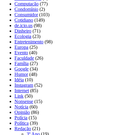
Computação
(77)
Condomínio
(2)
Consumidor
(103)
Cotidiano
(149)
de.icio.us
(98)
Dinheiro
(71)
Ecologia
(23)
Entretenimento
(98)
Europa
(25)
Evento
(40)
Faculdade
(26)
Família
(27)
Google
(34)
Humor
(48)
Idéia
(10)
Instagram
(52)
Internet
(85)
Link
(50)
Nonsense
(15)
Notícia
(60)
Opinião
(86)
Polícia
(15)
Política
(39)
Redação
(21)
3º Ano
(19)