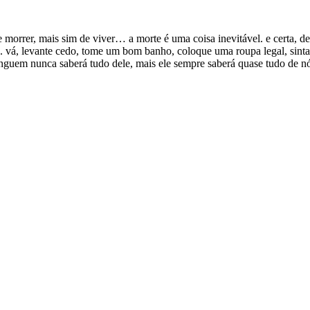
orrer, mais sim de viver… a morte é uma coisa inevitável. e certa, de
.. vá, levante cedo, tome um bom banho, coloque uma roupa legal, sint
inguem nunca saberá tudo dele, mais ele sempre saberá quase tudo de n