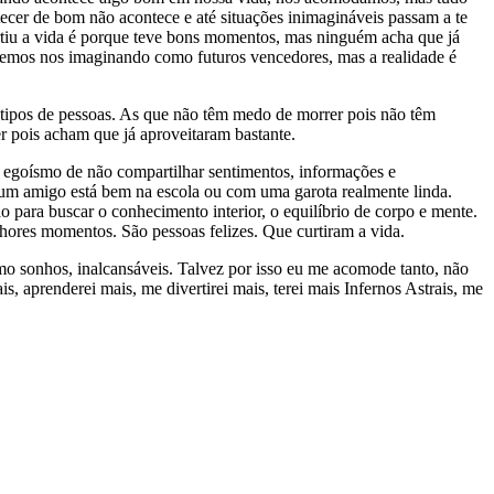
ecer de bom não acontece e até situações inimagináveis passam a te
urtiu a vida é porque teve bons momentos, mas ninguém acha que já
Vivemos nos imaginando como futuros vencedores, mas a realidade é
ês tipos de pessoas. As que não têm medo de morrer pois não têm
r pois acham que já aproveitaram bastante.
 egoísmo de não compartilhar sentimentos, informações e
 um amigo está bem na escola ou com uma garota realmente linda.
 para buscar o conhecimento interior, o equilíbrio de corpo e mente.
hores momentos. São pessoas felizes. Que curtiram a vida.
mo sonhos, inalcansáveis. Talvez por isso eu me acomode tanto, não
s, aprenderei mais, me divertirei mais, terei mais Infernos Astrais, me