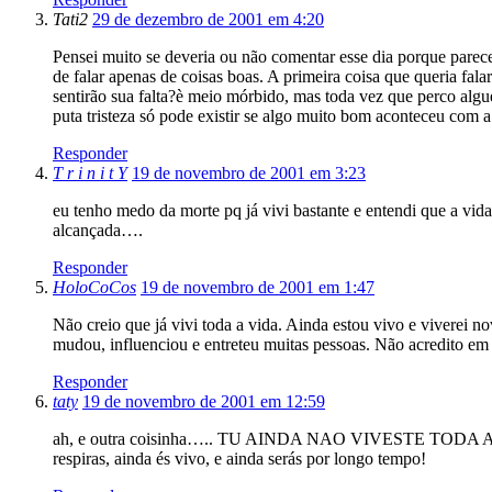
Tati2
29 de dezembro de 2001 em 4:20
Pensei muito se deveria ou não comentar esse dia porque parece
de falar apenas de coisas boas. A primeira coisa que queria fal
sentirão sua falta?è meio mórbido, mas toda vez que perco algué
puta tristeza só pode existir se algo muito bom aconteceu com 
Responder
T r i n i t Y
19 de novembro de 2001 em 3:23
eu tenho medo da morte pq já vivi bastante e entendi que a vida 
alcançada….
Responder
HoloCoCos
19 de novembro de 2001 em 1:47
Não creio que já vivi toda a vida. Ainda estou vivo e viverei 
mudou, influenciou e entreteu muitas pessoas. Não acredito em 
Responder
taty
19 de novembro de 2001 em 12:59
ah, e outra coisinha….. TU AINDA NAO VIVESTE TOD
respiras, ainda és vivo, e ainda serás por longo tempo!