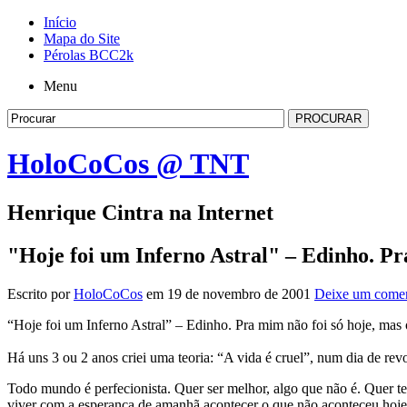
Início
Mapa do Site
Pérolas BCC2k
Menu
HoloCoCos @ TNT
Henrique Cintra na Internet
"Hoje foi um Inferno Astral" – Edinho. 
Escrito por
HoloCoCos
em 19 de novembro de 2001
Deixe um comen
“Hoje foi um Inferno Astral” – Edinho. Pra mim não foi só hoje, mas 
Há uns 3 ou 2 anos criei uma teoria: “A vida é cruel”, num dia de revo
Todo mundo é perfecionista. Quer ser melhor, algo que não é. Quer te
viver com a esperança de amanhã acontecer o que não aconteceu hoj