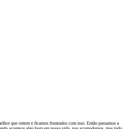
 melhor que ontem e ficamos frustrados com isso. Então passamos a
uando acontece algo bom em nossa vida, nos acomodamos, mas tudo