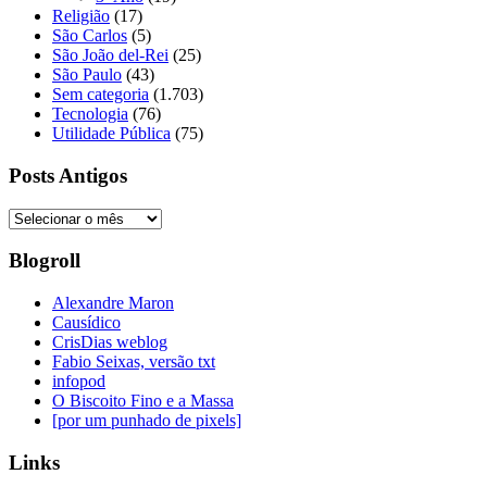
Religião
(17)
São Carlos
(5)
São João del-Rei
(25)
São Paulo
(43)
Sem categoria
(1.703)
Tecnologia
(76)
Utilidade Pública
(75)
Posts Antigos
Posts
Antigos
Blogroll
Alexandre Maron
Causídico
CrisDias weblog
Fabio Seixas, versão txt
infopod
O Biscoito Fino e a Massa
[por um punhado de pixels]
Links