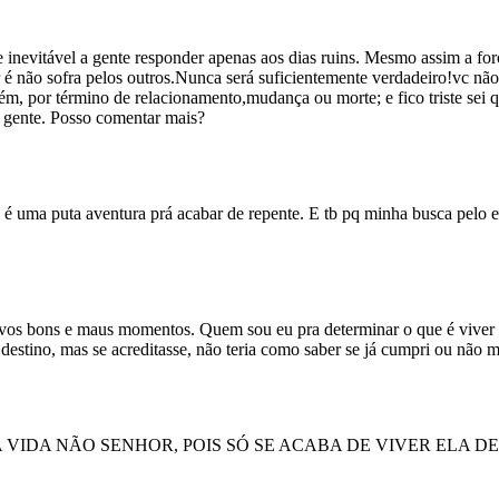
 inevitável a gente responder apenas aos dias ruins. Mesmo assim a fo
ar é não sofra pelos outros.Nunca será suficientemente verdadeiro!vc n
m, por término de relacionamento,mudança ou morte; e fico triste sei qu
a gente. Posso comentar mais?
é uma puta aventura prá acabar de repente. E tb pq minha busca pelo equí
novos bons e maus momentos. Quem sou eu pra determinar o que é viver 
destino, mas se acreditasse, não teria como saber se já cumpri ou não 
A A VIDA NÃO SENHOR, POIS SÓ SE ACABA DE VIVER ELA DEP