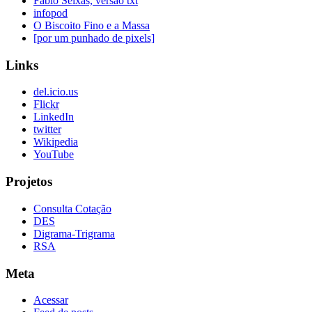
Fabio Seixas, versão txt
infopod
O Biscoito Fino e a Massa
[por um punhado de pixels]
Links
del.icio.us
Flickr
LinkedIn
twitter
Wikipedia
YouTube
Projetos
Consulta Cotação
DES
Digrama-Trigrama
RSA
Meta
Acessar