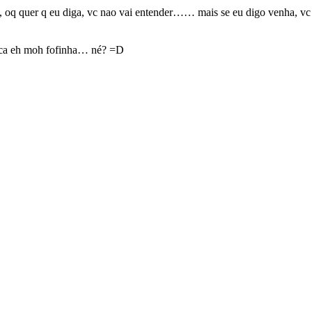
ga, oq quer q eu diga, vc nao vai entender…… mais se eu digo venha, vc 
ica eh moh fofinha… né? =D