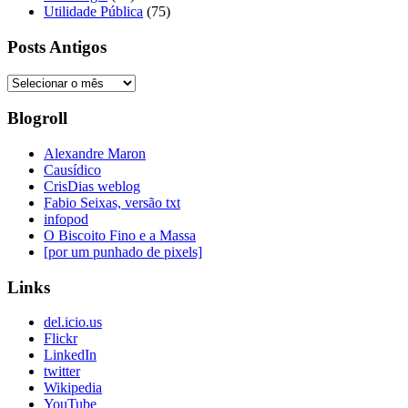
Utilidade Pública
(75)
Posts Antigos
Posts
Antigos
Blogroll
Alexandre Maron
Causídico
CrisDias weblog
Fabio Seixas, versão txt
infopod
O Biscoito Fino e a Massa
[por um punhado de pixels]
Links
del.icio.us
Flickr
LinkedIn
twitter
Wikipedia
YouTube