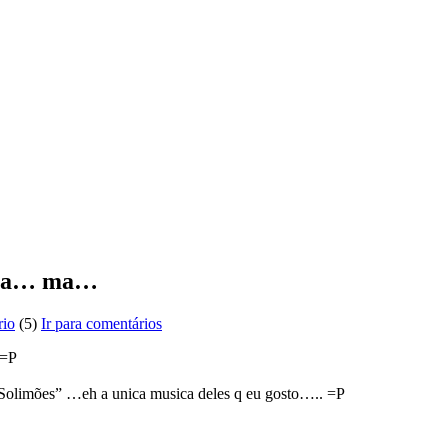
rega… ma…
rio
(5)
Ir para comentários
 =P
Solimões” …eh a unica musica deles q eu gosto….. =P