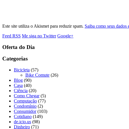
Este site utiliza o Akismet para reduzir spam.
Saiba como seus dados 
Feed RSS
Me siga no Twitter
Google+
Oferta do Dia
Categorias
Bicicleta
(57)
Bike Comute
(26)
Blog
(90)
Casa
(40)
Ciência
(20)
Como Chegar
(5)
Computação
(77)
Condomínio
(2)
Consumidor
(103)
Cotidiano
(149)
de.icio.us
(98)
Dinheiro
(71)