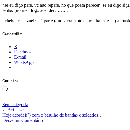
“se eu digo pare, vc nao repare, no que possa parecer.. se eu digo si
lenha, pro meu fogo acender………”
hehehehe…. zueiras à parte (que vieram até da minha mãe….) a mus
Compartilhe:
X
Facebook
E-mail
WhatsApp
Curtir isso:
Carregando...
Sem categoria
←
Sei… sei…..
Hoje acordei(?) com o barulho de bandas e soldados…
→
Deixe um Comentário