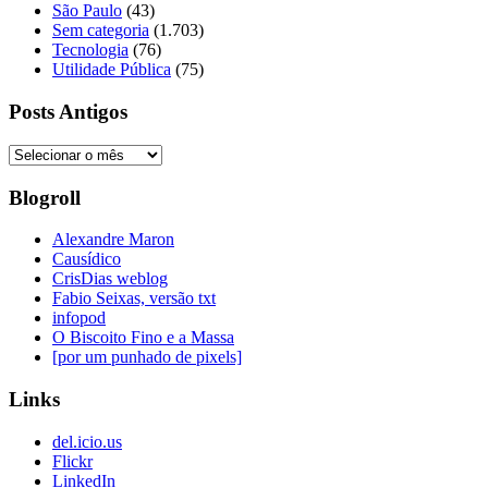
São Paulo
(43)
Sem categoria
(1.703)
Tecnologia
(76)
Utilidade Pública
(75)
Posts Antigos
Posts
Antigos
Blogroll
Alexandre Maron
Causídico
CrisDias weblog
Fabio Seixas, versão txt
infopod
O Biscoito Fino e a Massa
[por um punhado de pixels]
Links
del.icio.us
Flickr
LinkedIn