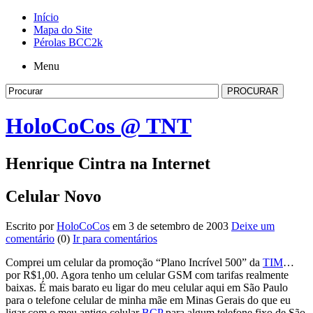
Início
Mapa do Site
Pérolas BCC2k
Menu
HoloCoCos @ TNT
Henrique Cintra na Internet
Celular Novo
Escrito por
HoloCoCos
em 3 de setembro de 2003
Deixe um
comentário
(0)
Ir para comentários
Comprei um celular da promoção “Plano Incrível 500” da
TIM
…
por R$1,00. Agora tenho um celular GSM com tarifas realmente
baixas. É mais barato eu ligar do meu celular aqui em São Paulo
para o telefone celular de minha mãe em Minas Gerais do que eu
ligar com o meu antigo celular
BCP
para algum telefone fixo de São