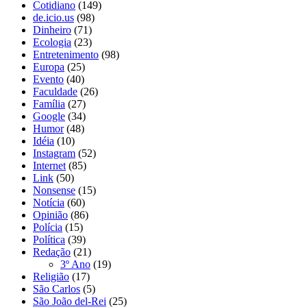
Cotidiano
(149)
de.icio.us
(98)
Dinheiro
(71)
Ecologia
(23)
Entretenimento
(98)
Europa
(25)
Evento
(40)
Faculdade
(26)
Família
(27)
Google
(34)
Humor
(48)
Idéia
(10)
Instagram
(52)
Internet
(85)
Link
(50)
Nonsense
(15)
Notícia
(60)
Opinião
(86)
Polícia
(15)
Política
(39)
Redação
(21)
3º Ano
(19)
Religião
(17)
São Carlos
(5)
São João del-Rei
(25)