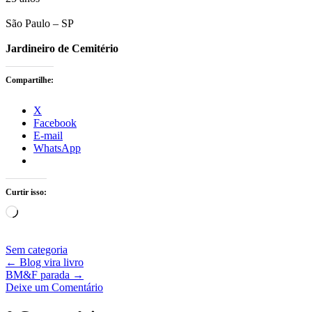
São Paulo – SP
Jardineiro de Cemitério
Compartilhe:
X
Facebook
E-mail
WhatsApp
Curtir isso:
Carregando...
Sem categoria
←
Blog vira livro
BM&F parada
→
Deixe um Comentário