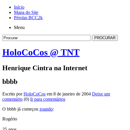
Início
Mapa do Site
Pérolas BCC2k
Menu
HoloCoCos @ TNT
Henrique Cintra na Internet
bbbb
Escrito por
HoloCoCos
em 8 de janeiro de 2004
Deixe um
comentário
(0)
Ir para comentários
O bbbb já começou
zoando
:
Rogério
25 anos