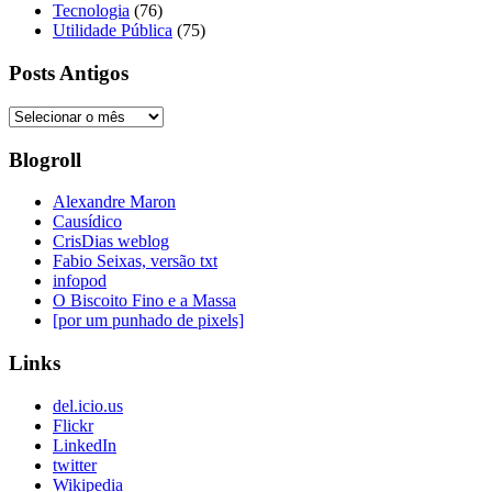
Tecnologia
(76)
Utilidade Pública
(75)
Posts Antigos
Posts
Antigos
Blogroll
Alexandre Maron
Causídico
CrisDias weblog
Fabio Seixas, versão txt
infopod
O Biscoito Fino e a Massa
[por um punhado de pixels]
Links
del.icio.us
Flickr
LinkedIn
twitter
Wikipedia