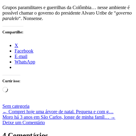
Grupos paramilitares e guerrilhas da Colômbia… nesse ambiente é
possível chamar o governo do presidente Alvaro Uribe de “
governo
paralelo
“. Nonsense.
Compartilhe:
X
Facebook
E-mail
WhatsApp
Curtir isso:
Carregando...
Sem categoria
←
Comprei hoje uma árvore de natal. Pequena e com g…
Moro há 3 anos em São Carlos, longe de minha famíl…
→
Deixe um Comentário
4 Comentários.