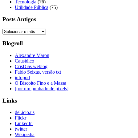
Tecnologia
(76)
Utilidade Pública
(75)
Posts Antigos
Posts
Antigos
Blogroll
Alexandre Maron
Causídico
CrisDias weblog
Fabio Seixas, versão txt
infopod
O Biscoito Fino e a Massa
[por um punhado de pixels]
Links
del.icio.us
Flickr
LinkedIn
twitter
Wikipedia