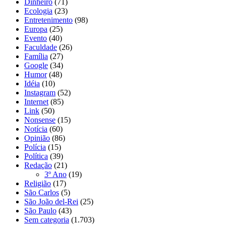
Dinheiro
(71)
Ecologia
(23)
Entretenimento
(98)
Europa
(25)
Evento
(40)
Faculdade
(26)
Família
(27)
Google
(34)
Humor
(48)
Idéia
(10)
Instagram
(52)
Internet
(85)
Link
(50)
Nonsense
(15)
Notícia
(60)
Opinião
(86)
Polícia
(15)
Política
(39)
Redação
(21)
3º Ano
(19)
Religião
(17)
São Carlos
(5)
São João del-Rei
(25)
São Paulo
(43)
Sem categoria
(1.703)