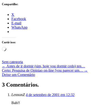
Compartilhe:
X
Facebook
E-mail
WhatsApp
Curtir isso:
Carregando...
Sem categoria
←
Antes de ir dormir (sim, hoje vou dormir cedo) ten…
Certo: Pesquisa de Opiniao on-line [vou parecer um…
→
Deixe um Comentário
3 Comentários.
LennonZ
4 de setembro de 2001 em 12:32
Bah!!