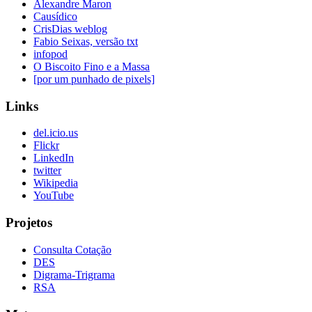
Alexandre Maron
Causídico
CrisDias weblog
Fabio Seixas, versão txt
infopod
O Biscoito Fino e a Massa
[por um punhado de pixels]
Links
del.icio.us
Flickr
LinkedIn
twitter
Wikipedia
YouTube
Projetos
Consulta Cotação
DES
Digrama-Trigrama
RSA