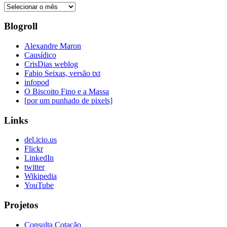
Posts
Antigos
Blogroll
Alexandre Maron
Causídico
CrisDias weblog
Fabio Seixas, versão txt
infopod
O Biscoito Fino e a Massa
[por um punhado de pixels]
Links
del.icio.us
Flickr
LinkedIn
twitter
Wikipedia
YouTube
Projetos
Consulta Cotação