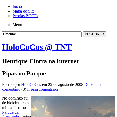
Início
Mapa do Site
Pérolas BCC2k
Menu
HoloCoCos @ TNT
Henrique Cintra na Internet
Pipas no Parque
Escrito por
HoloCoCos
em 25 de agosto de 2008
Deixe um
comentário
(3)
Ir para comentários
No domingo fui
de bicicleta com
minha filha no
Parque da
Juventude
, antiga