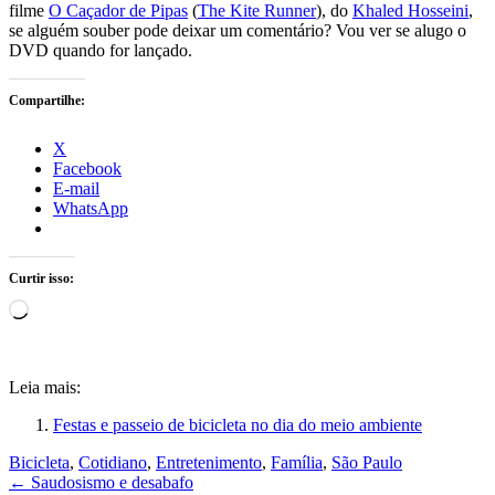
filme
O Caçador de Pipas
(
The Kite Runner
), do
Khaled Hosseini
,
se alguém souber pode deixar um comentário? Vou ver se alugo o
DVD quando for lançado.
Compartilhe:
X
Facebook
E-mail
WhatsApp
Curtir isso:
Carregando...
Leia mais:
Festas e passeio de bicicleta no dia do meio ambiente
Bicicleta
,
Cotidiano
,
Entretenimento
,
Família
,
São Paulo
←
Saudosismo e desabafo