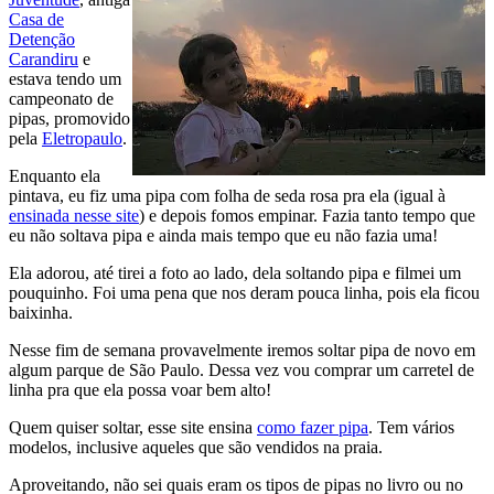
Casa de
Detenção
Carandiru
e
estava tendo um
campeonato de
pipas, promovido
pela
Eletropaulo
.
Enquanto ela
pintava, eu fiz uma pipa com folha de seda rosa pra ela (igual à
ensinada nesse site
) e depois fomos empinar. Fazia tanto tempo que
eu não soltava pipa e ainda mais tempo que eu não fazia uma!
Ela adorou, até tirei a foto ao lado, dela soltando pipa e filmei um
pouquinho. Foi uma pena que nos deram pouca linha, pois ela ficou
baixinha.
Nesse fim de semana provavelmente iremos soltar pipa de novo em
algum parque de São Paulo. Dessa vez vou comprar um carretel de
linha pra que ela possa voar bem alto!
Quem quiser soltar, esse site ensina
como fazer pipa
. Tem vários
modelos, inclusive aqueles que são vendidos na praia.
Aproveitando, não sei quais eram os tipos de pipas no livro ou no