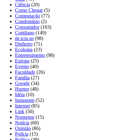
Ciência
(20)
Como Chegar
(5)
Computação
(77)
Condomínio
(2)
Consumidor
(103)
Cotidiano
(149)
de.icio.us
(98)
Dinheiro
(71)
Ecologia
(23)
Entretenimento
(98)
Europa
(25)
Evento
(40)
Faculdade
(26)
Família
(27)
Google
(34)
Humor
(48)
Idéia
(10)
Instagram
(52)
Internet
(85)
Link
(50)
Nonsense
(15)
Notícia
(60)
Opinião
(86)
Polícia
(15)
Política
(39)