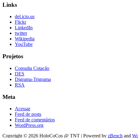
Links
del.icio.us
Flickr
LinkedIn
twitter
Wikipedia
YouTube
Projetos
Consulta Cotação
DES
Digrama-Trigrama
RSA
Meta
Acessar
Feed de posts
Feed de comentários
WordPress.org
Copyright © 2026 HoloCoCos @ TNT | Powered by
zBench
and
Wo