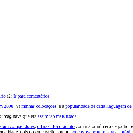
rio
(2)
Ir para comentários
am 2008
. Vi
minhas colocações
, e a
popularidade de cada linguagem de
ão imaginava que era
assim tão mais usada
.
veram competidores
,
o Brasil foi o quinto
com maior número de participan
qualidade, pois dos que participaram,
poucos avançaram para as próxim