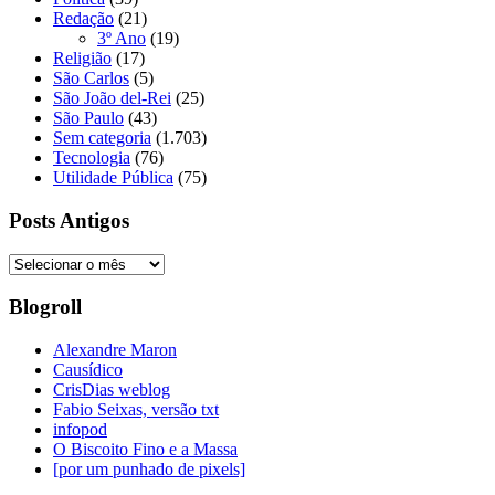
Redação
(21)
3º Ano
(19)
Religião
(17)
São Carlos
(5)
São João del-Rei
(25)
São Paulo
(43)
Sem categoria
(1.703)
Tecnologia
(76)
Utilidade Pública
(75)
Posts Antigos
Posts
Antigos
Blogroll
Alexandre Maron
Causídico
CrisDias weblog
Fabio Seixas, versão txt
infopod
O Biscoito Fino e a Massa
[por um punhado de pixels]