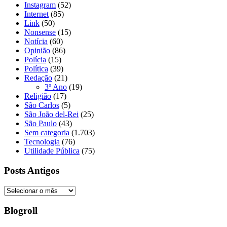
Instagram
(52)
Internet
(85)
Link
(50)
Nonsense
(15)
Notícia
(60)
Opinião
(86)
Polícia
(15)
Política
(39)
Redação
(21)
3º Ano
(19)
Religião
(17)
São Carlos
(5)
São João del-Rei
(25)
São Paulo
(43)
Sem categoria
(1.703)
Tecnologia
(76)
Utilidade Pública
(75)
Posts Antigos
Posts
Antigos
Blogroll