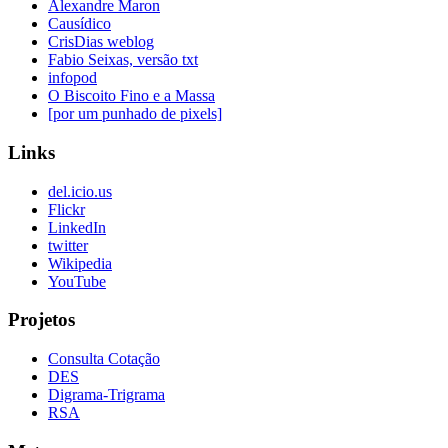
Alexandre Maron
Causídico
CrisDias weblog
Fabio Seixas, versão txt
infopod
O Biscoito Fino e a Massa
[por um punhado de pixels]
Links
del.icio.us
Flickr
LinkedIn
twitter
Wikipedia
YouTube
Projetos
Consulta Cotação
DES
Digrama-Trigrama
RSA