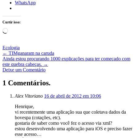
WhatsApp
Curtir isso:
Carregando...
Ecologia
←
TIMganaram na caruda
Ainda estou procurando 1000 explicações para ter começado com
este quebra cabeças.
→
Deixe um Comentário
1 Comentários.
Alex Vitoriano
16 de abril de 2012 em 10:06
Henrique,
vi recentemente uma aplicação sua que coletava dados da
bovespa (cotações, etc).
gostaria de saber como você fez o acesso via xml?
estou desenvolvendo uma aplicação para iOS e preciso fazer
esse acesso…