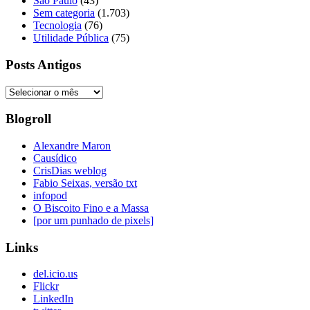
São Paulo
(43)
Sem categoria
(1.703)
Tecnologia
(76)
Utilidade Pública
(75)
Posts Antigos
Posts
Antigos
Blogroll
Alexandre Maron
Causídico
CrisDias weblog
Fabio Seixas, versão txt
infopod
O Biscoito Fino e a Massa
[por um punhado de pixels]
Links
del.icio.us
Flickr
LinkedIn