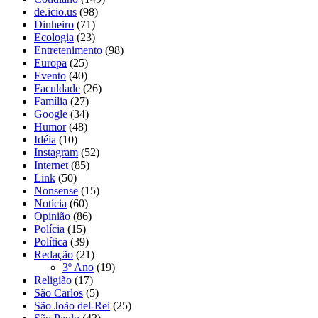
de.icio.us
(98)
Dinheiro
(71)
Ecologia
(23)
Entretenimento
(98)
Europa
(25)
Evento
(40)
Faculdade
(26)
Família
(27)
Google
(34)
Humor
(48)
Idéia
(10)
Instagram
(52)
Internet
(85)
Link
(50)
Nonsense
(15)
Notícia
(60)
Opinião
(86)
Polícia
(15)
Política
(39)
Redação
(21)
3º Ano
(19)
Religião
(17)
São Carlos
(5)
São João del-Rei
(25)