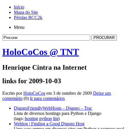
Início
Mapa do Site
Pérolas BCC2k
Menu
HoloCoCos @ TNT
Henrique Cintra na Internet
links for 2009-10-03
Escrito por
HoloCoCos
em 3 de outubro de 2009
Deixe um
comentário
(0)
Ir para comentários
DjangoFriendlyWebHosts – Django – Trac
Lista de diversos hostings para Python e Django
(tags:
hosting
python
list
)
Weblog | Finding a Good Django Host
Uma cara entrou em diversos sites em Python e rastreou qual