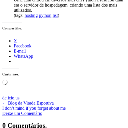
era o servidor de hospedagem, criando uma lista dos mais
utilizados.
(tags:
hosting
python
list
)
Compartilhe:
X
Facebook
E-mail
WhatsApp
Curtir isso:
Carregando...
de.icio.us
←
Blog da Virada Esportiva
I don’t mind if you forget about me
→
Deixe um Comentário
0 Comentários.