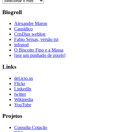
Posts
Antigos
Blogroll
Alexandre Maron
Causídico
CrisDias weblog
Fabio Seixas, versão txt
infopod
O Biscoito Fino e a Massa
[por um punhado de pixels]
Links
del.icio.us
Flickr
LinkedIn
twitter
Wikipedia
YouTube
Projetos
Consulta Cotação