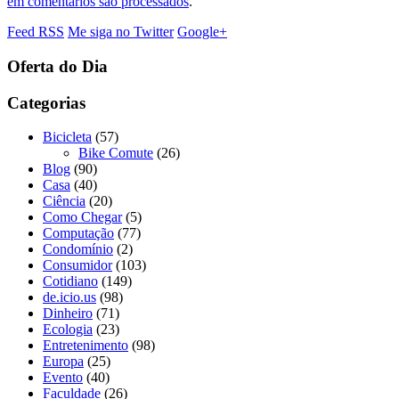
em comentários são processados
.
Feed RSS
Me siga no Twitter
Google+
Oferta do Dia
Categorias
Bicicleta
(57)
Bike Comute
(26)
Blog
(90)
Casa
(40)
Ciência
(20)
Como Chegar
(5)
Computação
(77)
Condomínio
(2)
Consumidor
(103)
Cotidiano
(149)
de.icio.us
(98)
Dinheiro
(71)
Ecologia
(23)
Entretenimento
(98)
Europa
(25)
Evento
(40)
Faculdade
(26)