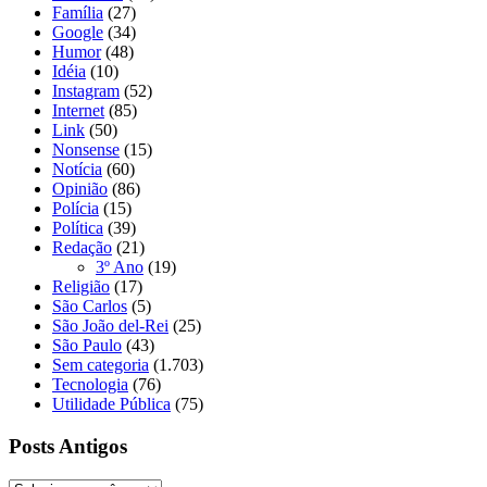
Família
(27)
Google
(34)
Humor
(48)
Idéia
(10)
Instagram
(52)
Internet
(85)
Link
(50)
Nonsense
(15)
Notícia
(60)
Opinião
(86)
Polícia
(15)
Política
(39)
Redação
(21)
3º Ano
(19)
Religião
(17)
São Carlos
(5)
São João del-Rei
(25)
São Paulo
(43)
Sem categoria
(1.703)
Tecnologia
(76)
Utilidade Pública
(75)
Posts Antigos