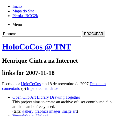
Início
Mapa do Site
Pérolas BCC2k
Menu
HoloCoCos @ TNT
Henrique Cintra na Internet
links for 2007-11-18
Escrito por
HoloCoCos
em 18 de novembro de 2007
Deixe um
comentário
(0)
Ir para comentários
Open Clip Art Library Drawing Together
This project aims to create an archive of user contributed clip
art that can be freely used.
(tags:
gallery
graphics
images
image
art
)
VectorMagic | Upload