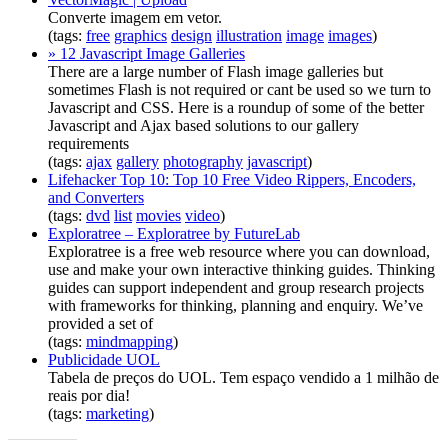
Converte imagem em vetor.
(tags:
free
graphics
design
illustration
image
images
)
» 12 Javascript Image Galleries
There are a large number of Flash image galleries but
sometimes Flash is not required or cant be used so we turn to
Javascript and CSS. Here is a roundup of some of the better
Javascript and Ajax based solutions to our gallery
requirements
(tags:
ajax
gallery
photography
javascript
)
Lifehacker Top 10: Top 10 Free Video Rippers, Encoders,
and Converters
(tags:
dvd
list
movies
video
)
Exploratree – Exploratree by FutureLab
Exploratree is a free web resource where you can download,
use and make your own interactive thinking guides. Thinking
guides can support independent and group research projects
with frameworks for thinking, planning and enquiry. We’ve
provided a set of
(tags:
mindmapping
)
Publicidade UOL
Tabela de preços do UOL. Tem espaço vendido a 1 milhão de
reais por dia!
(tags:
marketing
)