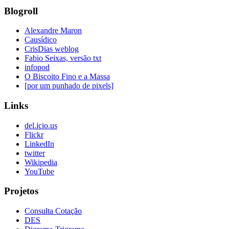
Blogroll
Alexandre Maron
Causídico
CrisDias weblog
Fabio Seixas, versão txt
infopod
O Biscoito Fino e a Massa
[por um punhado de pixels]
Links
del.icio.us
Flickr
LinkedIn
twitter
Wikipedia
YouTube
Projetos
Consulta Cotação
DES