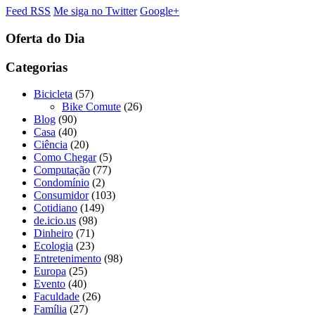
Feed RSS
Me siga no Twitter
Google+
Oferta do Dia
Categorias
Bicicleta
(57)
Bike Comute
(26)
Blog
(90)
Casa
(40)
Ciência
(20)
Como Chegar
(5)
Computação
(77)
Condomínio
(2)
Consumidor
(103)
Cotidiano
(149)
de.icio.us
(98)
Dinheiro
(71)
Ecologia
(23)
Entretenimento
(98)
Europa
(25)
Evento
(40)
Faculdade
(26)
Família
(27)