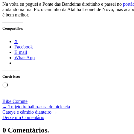
Na volta eu peguei a Ponte das Bandeiras direitinho e passei no
portã
andando na rua. Fiz o caminho da Ataliba Leonel de Novo, mas aca
é bem melhor.
Compartilhe:
X
Facebook
E-mail
WhatsApp
Curtir isso:
Carregando...
Bike Comute
←
Trajeto trabalho-casa de bicicleta
Cateye e câmbio dianteiro
→
Deixe um Comentário
0 Comentários.