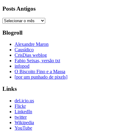
Posts Antigos
Posts
Antigos
Blogroll
Alexandre Maron
Causídico
CrisDias weblog
Fabio Seixas, versão txt
infopod
O Biscoito Fino e a Massa
[por um punhado de pixels]
Links
del.icio.us
Flickr
LinkedIn
twitter
Wikipedia
YouTube