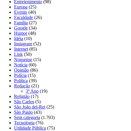
Entretenimento
(98)
Europa
(25)
Evento
(40)
Faculdade
(26)
Família
(27)
Google
(34)
Humor
(48)
Idéia
(10)
Instagram
(52)
Internet
(85)
Link
(50)
Nonsense
(15)
Notícia
(60)
Opinião
(86)
Polícia
(15)
Política
(39)
Redação
(21)
3º Ano
(19)
Religião
(17)
São Carlos
(5)
São João del-Rei
(25)
São Paulo
(43)
Sem categoria
(1.703)
Tecnologia
(76)
Utilidade Pública
(75)